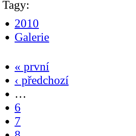
Tagy:
2010
Galerie
« první
‹ předchozí
…
6
7
8