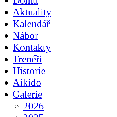
Domů
Aktuality
Kalendář
Nábor
Kontakty
Trenéři
Historie
Aikido
Galerie
2026