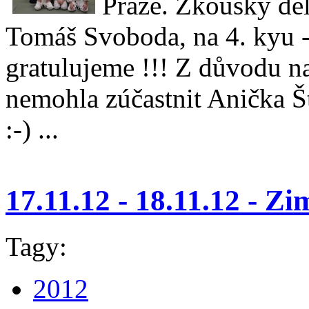
Praze. Zkoušky děl
Tomáš Svoboda, na 4. kyu 
gratulujeme !!! Z důvodu na
nemohla zúčastnit Anička Št
:-) ...
17.11.12 - 18.11.12 - Z
Tagy:
2012