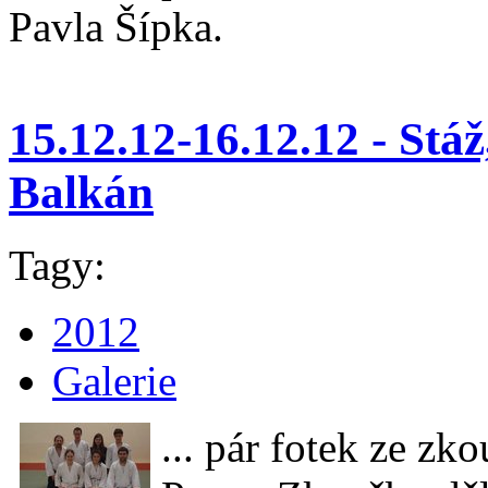
Pavla Šípka.
15.12.12-16.12.12 - St
Balkán
Tagy:
2012
Galerie
... pár fotek ze z