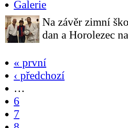
Galerie
Na závěr zimní ško
dan a Horolezec na
« první
‹ předchozí
…
6
7
8