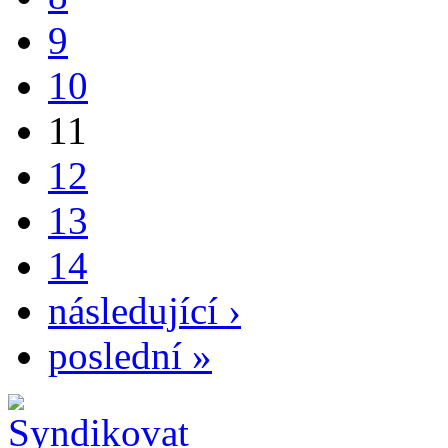
9
10
11
12
13
14
následující ›
poslední »