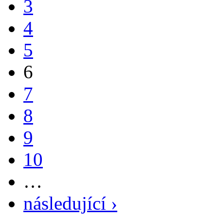
3
4
5
6
7
8
9
10
…
následující ›