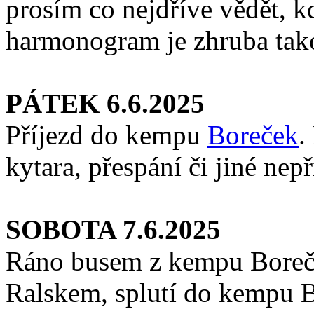
prosím co nejdříve vědět, 
harmonogram je zhruba tak
PÁTEK 6.6.2025
Příjezd do kempu
Boreček
.
kytara, přespání či jiné nep
SOBOTA 7.6.2025
Ráno busem z kempu Boreče
Ralskem, splutí do kempu Bo