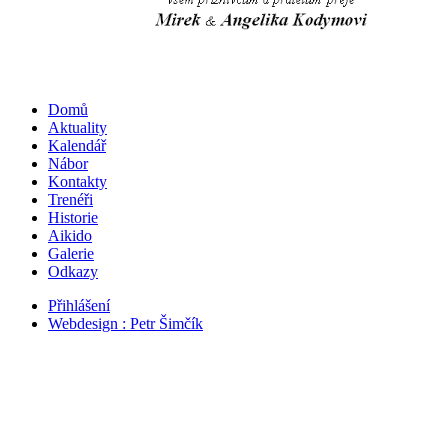
Domů
Aktuality
Kalendář
Nábor
Kontakty
Trenéři
Historie
Aikido
Galerie
Odkazy
Přihlášení
Webdesign : Petr Šimčík