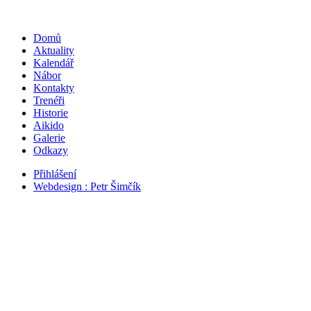
Domů
Aktuality
Kalendář
Nábor
Kontakty
Trenéři
Historie
Aikido
Galerie
Odkazy
Přihlášení
Webdesign : Petr Šimčík