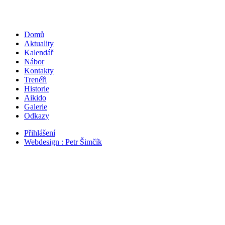
Domů
Aktuality
Kalendář
Nábor
Kontakty
Trenéři
Historie
Aikido
Galerie
Odkazy
Přihlášení
Webdesign : Petr Šimčík