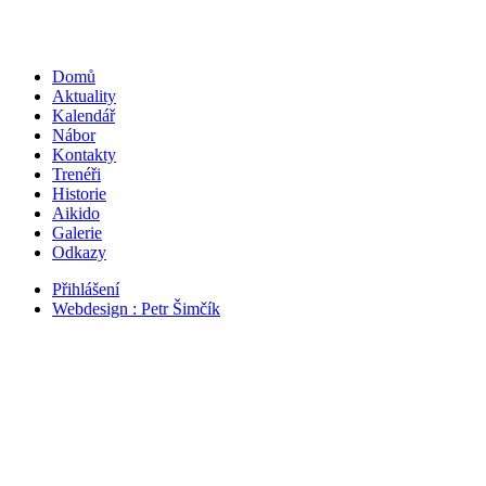
Domů
Aktuality
Kalendář
Nábor
Kontakty
Trenéři
Historie
Aikido
Galerie
Odkazy
Přihlášení
Webdesign : Petr Šimčík