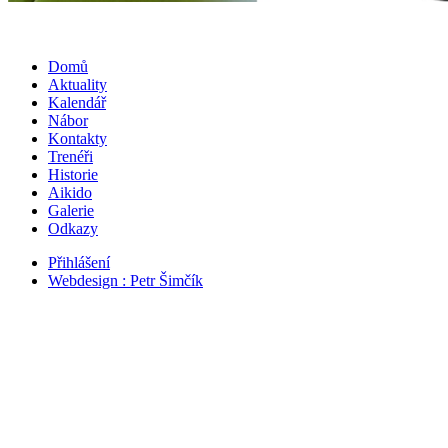
Domů
Aktuality
Kalendář
Nábor
Kontakty
Trenéři
Historie
Aikido
Galerie
Odkazy
Přihlášení
Webdesign : Petr Šimčík